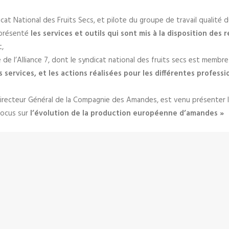
cat National des Fruits Secs, et pilote du groupe de travail qualité 
présenté
les services et outils qui sont mis à la disposition des
t,
le de l’Alliance 7, dont le syndicat national des fruits secs est membre
s services, et les actions réalisées pour les différentes profess
Directeur Général de la Compagnie des Amandes, est venu présenter le
focus sur
l’évolution de la production européenne d’amandes »
 journée, qui fut une réussite.
d’administration pour l’organisation de cet événement